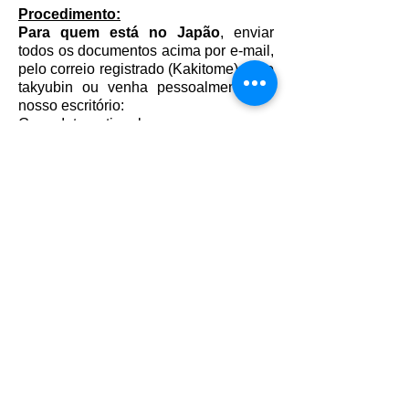
Procedimento:
Para quem está no Japão
, enviar
todos os documentos acima por e-mail,
pelo correio registrado (Kakitome), pelo
takyubin ou venha pessoalmente ao
nosso escritório:
Gema International
Aichi-ken Toyohashi-shi Ekimae Odori
3-83
Shingen Bldg 4F - 〒440-0888
Tel.:
(0532) 53-6760
gemainternational@gemainternational.
co.jp
Para quem está no Brasil
, enviar
todos os documentos acima por e-mail,
pelo correio ou venha pessoalmente ao
nosso escritório:
Gema Turismo
Rua dos Buritis, 128 – Sala 402 A
CEP: 04321-000 – São Paulo – SP
Tel.:(11) 2367-8019 / 5011-3992